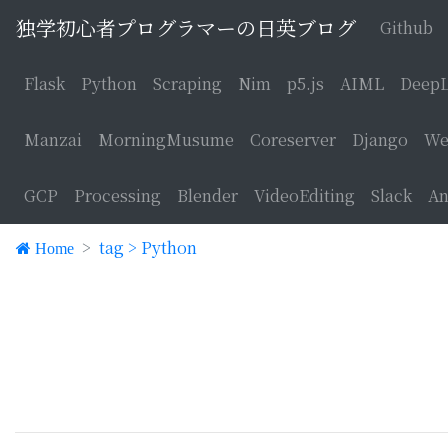
独学初心者プログラマーの日英ブログ
Github
Flask
Python
Scraping
Nim
p5.js
AIML
DeepL
Manzai
MorningMusume
Coreserver
Django
We
GCP
Processing
Blender
VideoEditing
Slack
An
tag > Python
Home