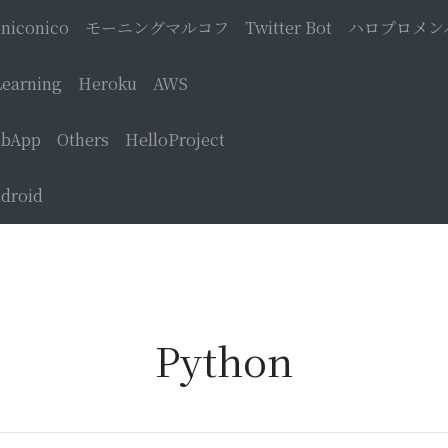
niconico
モーニングマルコフ
Twitter Bot
ハロプロメン
earning
Heroku
AWS
bApp
Others
HelloProject
droid
Python