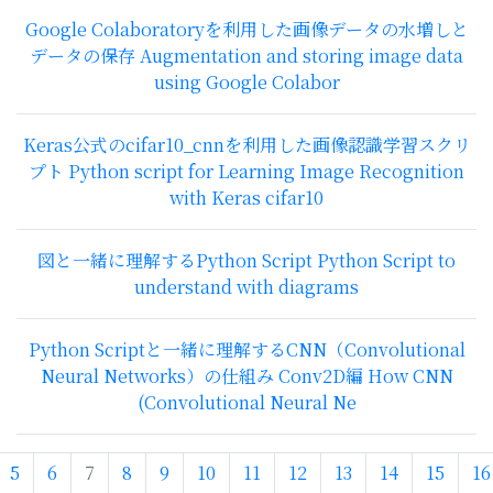
Google Colaboratoryを利用した画像データの水増しと
データの保存 Augmentation and storing image data
using Google Colabor
Keras公式のcifar10_cnnを利用した画像認識学習スクリ
プト Python script for Learning Image Recognition
with Keras cifar10
図と一緒に理解するPython Script Python Script to
understand with diagrams
Python Scriptと一緒に理解するCNN（Convolutional
Neural Networks）の仕組み Conv2D編 How CNN
(Convolutional Neural Ne
5
6
7
8
9
10
11
12
13
14
15
16