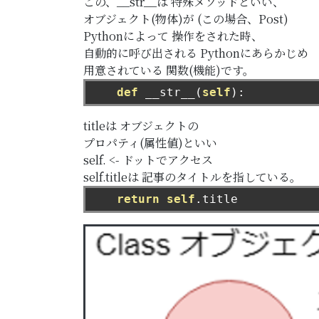
この、__str__は
特殊メソッドといい、
オブジェクト(物体)が
(この場合、Post)
Pythonによって
操作をされた時、
自動的に呼び出される
Pythonにあらかじめ
用意されている
関数(機能)です。
def
 __str__
(
self
):
titleは
オブジェクトの
プロパティ(属性値)といい
self. <- ドットでアクセス
self.titleは
記事のタイトルを指している。
return
self
.
title