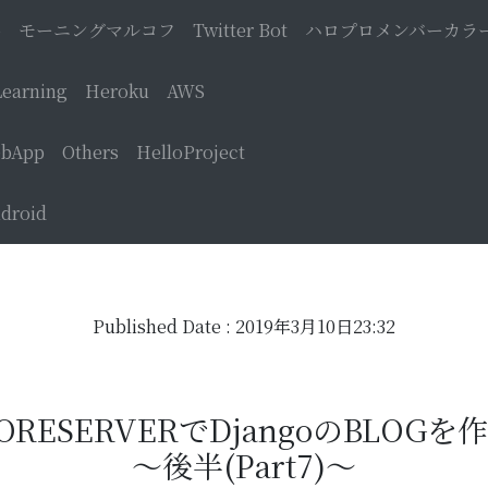
o
モーニングマルコフ
Twitter Bot
ハロプロメンバーカラ
earning
Heroku
AWS
bApp
Others
HelloProject
droid
Published Date : 2019年3月10日23:32
ORESERVERでDjangoのBLOGを
〜後半(Part7)〜