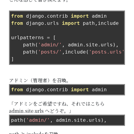
from
 django
.
contrib 
import
from
 django
.
urls 
import
 path
,
include

urlpatterns 
=
[
    path
(
'admin/'
,
 admin
.
site
.
urls
),
    path
(
'posts/'
,
include
(
'posts.urls'
))
]
アドミン（管理者）を召喚。
from
 django
.
contrib 
import
 admin
「アドミンをご希望ですね、それではこちら
admin.site.urls へどうぞ。」
path
(
'admin/'
,
 admin
.
site
.
urls
),