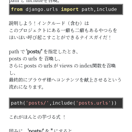
path と includeを召喚。
from
 django
.
urls 
import
 path
,
include
説明しよう！インクルード（含む）は
このプロジェクトにある一癖も二癖もあるやつらを
ほいほい呼び起こすことができるナイスガイだ！
path で
'posts/'
を指定したとき、
posts の urls を 召喚し、
さらに posts の urls が views の index関数を召喚
し、
最終的にブラウザ様へコンテンツを献上させるという
流れになります。
path
(
'posts/'
,
include
(
'posts.urls'
))
これがほんとの芋づる式 ！
因みに、
'posts/'
を
''
にすると