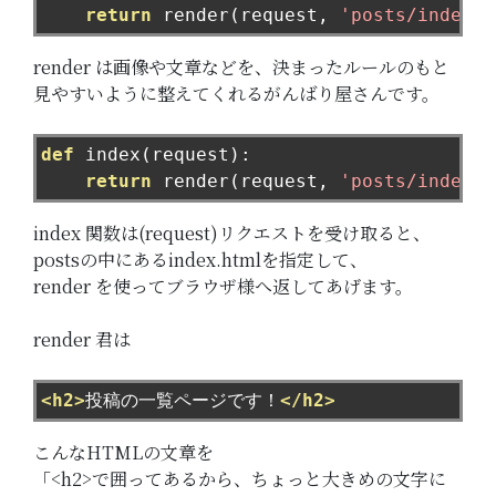
return
 render
(
request
,
'posts/index.h
render は画像や文章などを、決まったルールのもと
見やすいように整えてくれるがんばり屋さんです。
def
 index
(
request
):
return
 render
(
request
,
'posts/index.h
index 関数は(request)リクエストを受け取ると、
postsの中にあるindex.htmlを指定して、
render を使ってブラウザ様へ返してあげます。
render 君は
<h2>
投稿の一覧ページです！
</h2>
こんなHTMLの文章を
「<h2>で囲ってあるから、ちょっと大きめの文字に