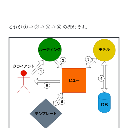
これが ➀ -> ➁ -> ➄ -> ➅ の流れです。