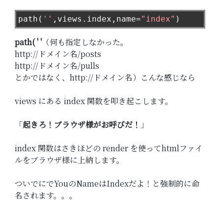
path
(
''
,
views
.
index
,
name
=
"index"
)
path( ' '
（何も指定しなかった。
http://ドメイン名/posts
http://ドメイン名/pulls
とかではなく、http://ドメイン名）こんな感じなら
views にある index 関数を叩き起こします。
「
起きろ！ブラウザ様がお呼びだ！
」
index 関数はさきほどの render を使ってhtmlファイ
ルをブラウザ様に上納します。
ついでにでYouのNameはIndexだよ！と強制的に命
名されます。。。