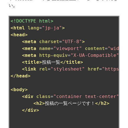
い。
<!DOCTYPE html>
<html
lang
=
"jp-ja"
>
<head>
<meta
charset
=
"UTF-8"
>
<meta
name
=
"viewport"
content
=
"width=
<meta
http-equiv
=
"X-UA-Compatible"
co
<title>
投稿一覧
</title>
<link
rel
=
"stylesheet"
href
=
"https://
</head>
<body>
<div
class
=
"container text-center"
>
<h2>
投稿の一覧ページです！
</h2>
</div>