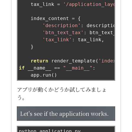
    tax_link 
=
'/application_layout'
    index_content 
=
{
'description'
:
 description
,
'btn_text_tax'
:
 btn_text_tax
,
'tax_link'
:
 tax_link
,
}
return
 render_template
(
'index.html
if
 __name__ 
==
"__main__"
:
    app
.
run
()
アプリが動くかどうか試してみましょ
う。
Let's see if the application works.
python application
.
py