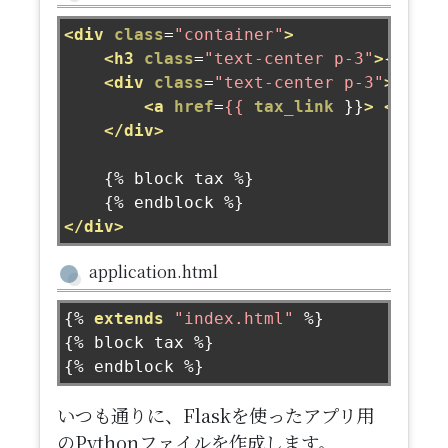
<div
class
=
"container"
>
<h3
class
=
"text-center p-3"
>
{{ des
<div
class
=
"text-center p-3"
>
<a
href
=
{{
tax_link
 }}
>
<butto
</div>
    {% block tax %}

</div>
application.html
{%
extends
"index.html"
%}
{%
 block tax 
%}
{%
 endblock 
%}
いつも通りに、Flaskを使ったアプリ用
のPythonファイルを作成します。