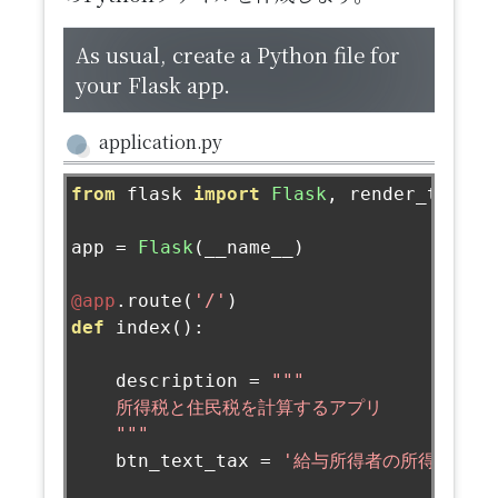
​As usual, create a Python file for
your Flask app.
application.py
from
 flask 
import
Flask
,
 render_templat
app 
=
Flask
(
__name__
)
@app
.
route
(
'/'
)
def
 index
():
    description 
=
"""

    所得税と住民税を計算するアプリ 

    """
    btn_text_tax 
=
'給与所得者の所得税と住