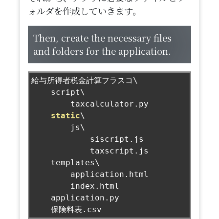
ォルダを作成していきます。
Then, create the necessary files
and folders for the application.
給与所得者税金計算フラスコ
\

    script\

        taxcalculator
.
py

static
\

        js\

            siscript
.
js

            taxscript
.
js

    templates\

        application
.
html

        index
.
html

    application
.
py

保険料表.
csv