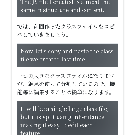
​The JS file I created is almost the
same in structure and content.
では、前回作ったクラスファイルをコピ
ペしていきましょう。
​Now, let's copy and paste the class
file we created last time.
一つの大きなクラスファイルになります
が、継承を使って分割しているので、機
能毎に編集することは簡単になります。
​It will be a single large class file,
but it is split using inheritance,
making it easy to edit each
feature.