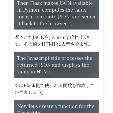
Then Flask makes JSON available
in Python, computes the value,
turns it back into JSON, and sends
it back to the browser.
返されたJSONをJavascript側で処理し
て、その値をHTMLに表示させます。
The Javascript side processes the
returned JSON and displays the
value in HTML.
ではFlask側で使われる関数を作成して
いきましょう。
Now let's create a function for the
Flask side.